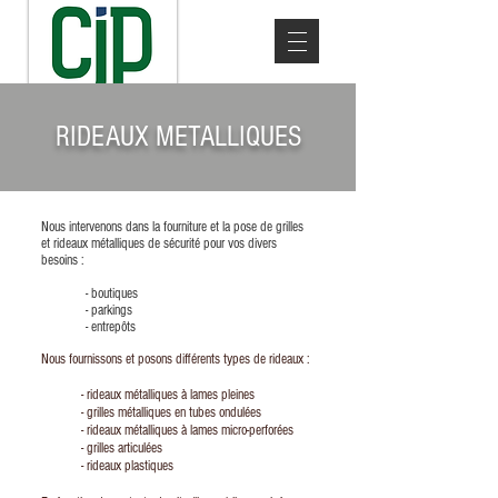
RIDEAUX METALLIQUES
Nous intervenons dans la fourniture et la pose de grilles
et rideaux métalliques de sécurité pour vos divers
besoins :
- boutiques
- parkings
- entrepôts
Nous fournissons et posons différents types de rideaux :
- rideaux métalliques à lames pleines
- grilles métalliques en tubes ondulées
- rideaux métalliques à lames micro-perforées
- grilles articulées
- rideaux plastiques